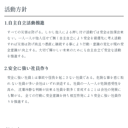
活動方針
1.自主自立活動推進
すべての災害は防げる。しかし他人による押し付け活動では安全は担保出来
な い。一人一人が他人任せで無く自主自立により安全を最優先に考え活動
すれば災害は防げ尚且つ愚直に継続する事により行動・意識の変化が現れ安
全意識が 向上する。大切で輝かしい未来のためにも自主自立で安全な活動
を推進する。
2.安全に強い社員作り
安全に強い社員とは事故や怪我を起こさない社員である。危険な事を感じ取
れ ない社員が多い会社はいずれ衰退する。社員の一人一人が危険感受性を
高め、 沈着冷静な判断が出来る社員を数多く育成することは会社の発展に
も繋がる。 全ての行動に安全意識を持ち相互啓発により安全に強い社員作
りを推進する。