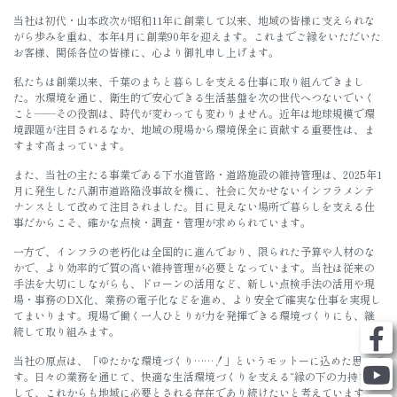
当社は初代・山本政次が昭和11年に創業して以来、地域の皆様に支えられな
がら歩みを重ね、本年4月に創業90年を迎えます。これまでご縁をいただいた
お客様、関係各位の皆様に、心より御礼申し上げます。
私たちは創業以来、千葉のまちと暮らしを支える仕事に取り組んできまし
た。水環境を通じ、衛生的で安心できる生活基盤を次の世代へつないでいく
こと――その役割は、時代が変わっても変わりません。近年は地球規模で環
境課題が注目されるなか、地域の現場から環境保全に貢献する重要性は、ま
すます高まっています。
また、当社の主たる事業である下水道管路・道路施設の維持管理は、2025年1
月に発生した八潮市道路陥没事故を機に、社会に欠かせないインフラメンテ
ナンスとして改めて注目されました。目に見えない場所で暮らしを支える仕
事だからこそ、確かな点検・調査・管理が求められています。
一方で、インフラの老朽化は全国的に進んでおり、限られた予算や人材のな
かで、より効率的で質の高い維持管理が必要となっています。当社は従来の
手法を大切にしながらも、ドローンの活用など、新しい点検手法の活用や現
場・事務のDX化、業務の電子化などを進め、より安全で確実な仕事を実現し
てまいります。現場で働く一人ひとりが力を発揮できる環境づくりにも、継
続して取り組みます。
当社の原点は、「ゆたかな環境づくり……！」というモットーに込めた思いで
す。日々の業務を通じて、快適な生活環境づくりを支える“縁の下の力持ち”と
して、これからも地域に必要とされる存在であり続けたいと考えています。